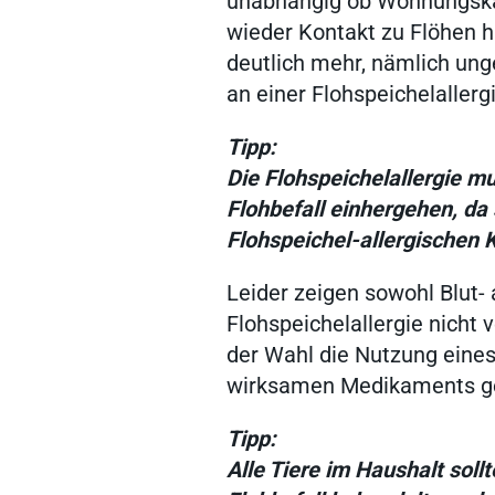
unabhängig ob Wohnungska
gründen
wieder Kontakt zu Flöhen h
deutlich mehr, nämlich ung
an einer Flohspeichelallergi
Mitgliedschaft
Tipp:
Die Flohspeichelallergie m
Nachhaltigkeit
Flohbefall einhergehen, da 
Flohspeichel-allergischen 
WDT Info
Leider zeigen sowohl Blut- 
Flohspeichelallergie nicht v
der Wahl die Nutzung eines
wirksamen Medikaments ge
Tipp:
Alle Tiere im Haushalt sol