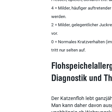
Tierarztbedarf
4 = Milder, häufiger auftretende
werden.
2 = Milder, gelegentlicher Juckre
vitofyllin
vor.
0 = Normales Kratzverhalten (im 
Praxissoftware
tritt nur selten auf.
Flohspeichelallerg
Arzneimittel
Diagnostik und T
novaderma
Der Katzenfloh lebt ganzjä
Man kann daher davon ausg