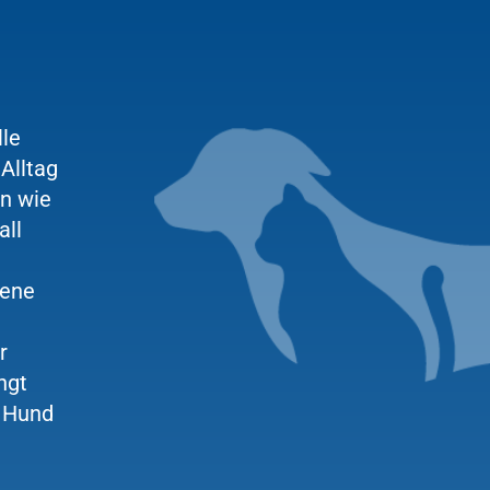
lle
Alltag
en wie
all
dene
r
ngt
m Hund