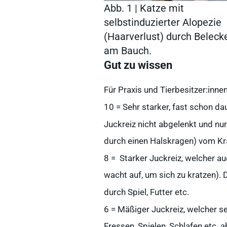
Abb. 1 | Katze mit
selbstinduzierter Alopezie
(Haarverlust) durch Beleck
am Bauch.
Gut zu wissen
Für Praxis und Tierbesitzer:innen
10 = Sehr starker, fast schon da
Juckreiz nicht abgelenkt und nu
Häufige Suchanfrage
durch einen Halskragen) vom K
8 = Starker Juckreiz, welcher a
wacht auf, um sich zu kratzen). 
durch Spiel, Futter etc.
Service
6 = Mäßiger Juckreiz, welcher se
Fressen, Spielen, Schlafen etc.