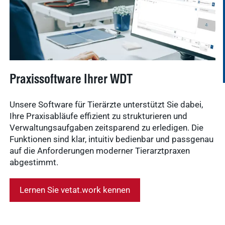
Ergebnisse
Service &
anzeigen
Kontakt
WDT-Marktplatz
vitofyllin
Tierarztbedarf
Ergebnisse
Praxissoftware Ihrer WDT
anzeigen
WDT-
Mitgliedschaft
Unsere Software für Tierärzte unterstützt Sie dabei,
Pharma-
Ihre Praxisabläufe effizient zu strukturieren und
Praxissoftware
Verwaltungsaufgaben zeitsparend zu erledigen. Die
Produktion
Ergebnisse
Funktionen sind klar, intuitiv bedienbar und passgenau
anzeigen
News & Socials
auf die Anforderungen moderner Tierarztpraxen
abgestimmt.
Arzneimittel
Lernen Sie vetat.work kennen
Ergebnisse
anzeigen
WDT-Gruppe