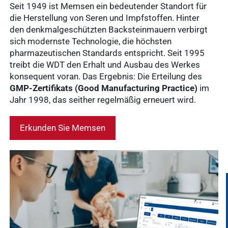
Seit 1949 ist Memsen ein bedeutender Standort für
die Herstellung von Seren und Impfstoffen. Hinter
den denkmalgeschützten Backsteinmauern verbirgt
sich modernste Technologie, die höchsten
pharmazeutischen Standards entspricht. Seit 1995
treibt die WDT den Erhalt und Ausbau des Werkes
konsequent voran. Das Ergebnis: Die Erteilung des
GMP-Zertifikats (Good Manufacturing Practice)
im
Häufige
Jahr 1998, das seither regelmäßig erneuert wird.
Suchanfragen
Erkunden Sie Memsen
Service
Ergebnisse
anzeigen
Schnellzugriff
Tierarztbedarf