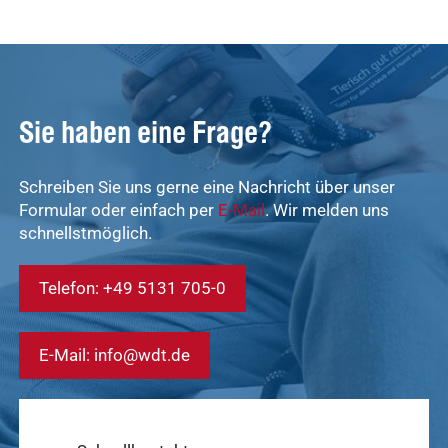
Marktplatz
novaderma
Ergebnisse
vetlog.one
anzeigen
Tierarzt24.de
Sie haben eine Frage?
vetsoft.one
gründen
Schreiben Sie uns gerne eine Nachricht über unser
vetat.work
Ergebnisse
Formular oder einfach per
E-Mail
. Wir melden uns
anzeigen
basics4vets
schnellstmöglich.
Telefon: +49 5131 705-0
Mitgliedschaft
Ergebnisse
anzeigen
E-Mail: info@wdt.de
Nachhaltigkeit
Ergebnisse