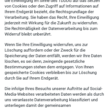
die Einwilligung im Sinne des TDDDG auf das Setzen
von Cookies oder den Zugriff auf Informationen auf
Suchanfragen
Ihrem Endgerät bezieht, die Rechtsgrundlage der
Verarbeitung. Sie haben das Recht, Ihre Einwilligung
jederzeit mit Wirkung für die Zukunft zu widerrufen.
Service
Die Rechtmäßigkeit der Datenverarbeitung bis zum
Ergebnisse
Widerruf bleibt unberührt.
anzeigen
Wenn Sie Ihre Einwilligung widerrufen, uns zur
Löschung auffordern oder der Zweck für die
Schnellzugriff
Speicherung der Daten entfällt, werden wir Ihre Daten
Tierarztbedarf
löschen, es sei denn, zwingende gesetzliche
Ergebnisse
Service &
Bestimmungen stehen dem entgegen. Von Ihnen
anzeigen
gespeicherte Cookies verbleiben bis zur Löschung
Kontakt
durch Sie auf Ihrem Endgerät.
WDT-Marktplatz
vitofyllin
Die infolge Ihres Besuchs unserer Auftritte auf Social-
Tierarztbedarf
Ergebnisse
Media-Websites verarbeiteten Daten werden als durch
uns veranlasste Datenverarbeitung klassifiziert und
anzeigen
WDT-
unterliegen damit der gemeinsamen
Mitgliedschaft