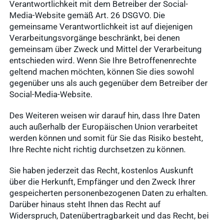
Verantwortlichkeit mit dem Betreiber der Social-
Pharma-
Media-Website gemäß Art. 26 DSGVO. Die
Praxissoftware
gemeinsame Verantwortlichkeit ist auf diejenigen
Produktion
Ergebnisse
Verarbeitungsvorgänge beschränkt, bei denen
anzeigen
News & Socials
gemeinsam über Zweck und Mittel der Verarbeitung
entschieden wird. Wenn Sie Ihre Betroffenenrechte
geltend machen möchten, können Sie dies sowohl
Arzneimittel
gegenüber uns als auch gegenüber dem Betreiber der
Ergebnisse
Social-Media-Website.
anzeigen
WDT-Gruppe
Des Weiteren weisen wir darauf hin, dass Ihre Daten
auch außerhalb der Europäischen Union verarbeitet
werden können und somit für Sie das Risiko besteht,
Marktplatz
novaderma
Ihre Rechte nicht richtig durchsetzen zu können.
Ergebnisse
vetlog.one
anzeigen
Sie haben jederzeit das Recht, kostenlos Auskunft
Tierarzt24.de
über die Herkunft, Empfänger und den Zweck Ihrer
gespeicherten personenbezogenen Daten zu erhalten.
vetsoft.one
gründen
Darüber hinaus steht Ihnen das Recht auf
vetat.work
Widerspruch, Datenübertragbarkeit und das Recht, bei
Ergebnisse