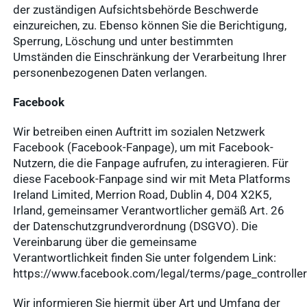
der zuständigen Aufsichtsbehörde Beschwerde
anzeigen
basics4vets
einzureichen, zu. Ebenso können Sie die Berichtigung,
Sperrung, Löschung und unter bestimmten
Umständen die Einschränkung der Verarbeitung Ihrer
Mitgliedschaft
personenbezogenen Daten verlangen.
Ergebnisse
anzeigen
Facebook
Wir betreiben einen Auftritt im sozialen Netzwerk
Facebook (Facebook-Fanpage), um mit Facebook-
Nachhaltigkeit
Nutzern, die die Fanpage aufrufen, zu interagieren. Für
Ergebnisse
diese Facebook-Fanpage sind wir mit Meta Platforms
anzeigen
Ireland Limited, Merrion Road, Dublin 4, D04 X2K5,
Irland, gemeinsamer Verantwortlicher gemäß Art. 26
der Datenschutzgrundverordnung (DSGVO). Die
WDT Info
Vereinbarung über die gemeinsame
Ergebnisse
Verantwortlichkeit finden Sie unter folgendem Link:
anzeigen
https://www.facebook.com/legal/terms/page_controll
Wir informieren Sie hiermit über Art und Umfang der