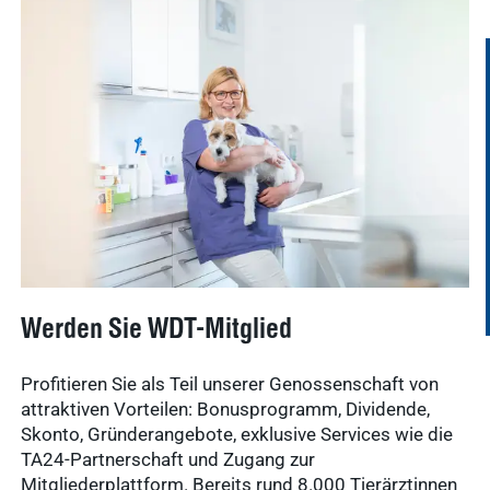
Schnellzugriff
Tierarztbedarf
Ergebnisse
Service &
anzeigen
Kontakt
WDT-Marktplatz
vitofyllin
Tierarztbedarf
Ergebnisse
anzeigen
WDT-
Mitgliedschaft
Pharma-
Praxissoftware
Werden Sie WDT-Mitglied
Produktion
Ergebnisse
anzeigen
Profitieren Sie als Teil unserer Genossenschaft von
News & Socials
attraktiven Vorteilen: Bonusprogramm, Dividende,
Skonto, Gründerangebote, exklusive Services wie die
TA24-Partnerschaft und Zugang zur
Arzneimittel
Mitgliederplattform. Bereits rund 8.000 Tierärztinnen