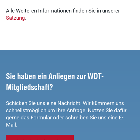
noch kein Nachweis vorliegen (z.B. durch ein bereits
Alle Weiteren Informationen finden Sie in unserer
bestehendes Kundenkonto), bitten wir Sie um eine
Satzung
.
Kopie Ihrer
Approbationsurkunde.
Sie haben ein Anliegen zur WDT-
Mitgliedschaft?
Schicken Sie uns eine Nachricht. Wir kümmern uns
schnellstmöglich um Ihre Anfrage. Nutzen Sie dafür
gerne das Formular oder schreiben Sie uns eine E-
Mail.
Häufige