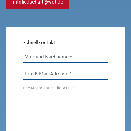
mitgliedschaft@wdt.de
Suchanfragen
Service
Ergebnisse
Schnellkontakt
anzeigen
Vor- und Nachname
*
Schnellzugriff
Tierarztbedarf
Ihre E-Mail-Adresse
*
Ergebnisse
Service &
anzeigen
Ihre Nachricht an die WDT
*
Kontakt
WDT-Marktplatz
vitofyllin
Tierarztbedarf
Ergebnisse
anzeigen
WDT-