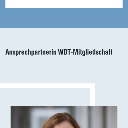
Ergebnisse
anzeigen
basics4vets
Mitgliedschaft
Ergebnisse
anzeigen
Ansprechpartnerin WDT-Mitgliedschaft
Nachhaltigkeit
Ergebnisse
anzeigen
WDT Info
Ergebnisse
anzeigen