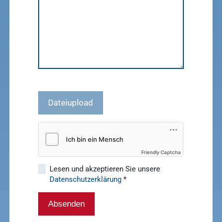
Mitgliedschaft
Pharma-
Praxissoftware
Produktion
Ergebnisse
anzeigen
News & Socials
Arzneimittel
Ergebnisse
Dateiupload
anzeigen
WDT-Gruppe
Marktplatz
novaderma
Friendly Captcha
Ergebnisse
vetlog.one
Lesen und akzeptieren Sie unsere
anzeigen
Datenschutzerklärung
*
Tierarzt24.de
vetsoft.one
Absenden
gründen
vetat.work