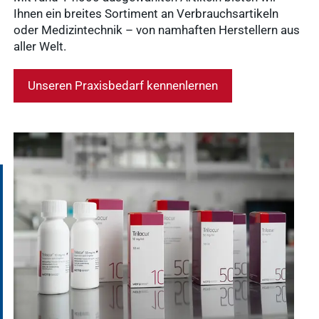
Mitgliedschaft
Ihnen ein breites Sortiment an Verbrauchsartikeln
Pharma-
oder Medizintechnik – von namhaften Herstellern aus
Praxissoftware
aller Welt.
Produktion
Ergebnisse
anzeigen
News & Socials
Unseren Praxisbedarf kennenlernen
Arzneimittel
Ergebnisse
anzeigen
WDT-Gruppe
Marktplatz
novaderma
Ergebnisse
vetlog.one
anzeigen
Tierarzt24.de
vetsoft.one
gründen