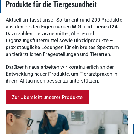
vetat.work
Ergebnisse
Produkte für die Tiergesundheit
anzeigen
basics4vets
Aktuell umfasst unser Sortiment rund 200 Produkte
aus den beiden Eigenmarken
WDT
und
Tierarzt24
.
Mitgliedschaft
Dazu zählen Tierarzneimittel, Allein- und
Ergebnisse
Ergänzungsfuttermittel sowie Biozidprodukte –
anzeigen
praxistaugliche Lösungen für ein breites Spektrum
an tierärztlichen Fragestellungen und Tierarten.
Darüber hinaus arbeiten wir kontinuierlich an der
Nachhaltigkeit
Entwicklung neuer Produkte, um Tierarztpraxen in
Ergebnisse
ihrem Alltag noch besser zu unterstützen.
anzeigen
Zur Übersicht unserer Produkte
WDT Info
Ergebnisse
anzeigen