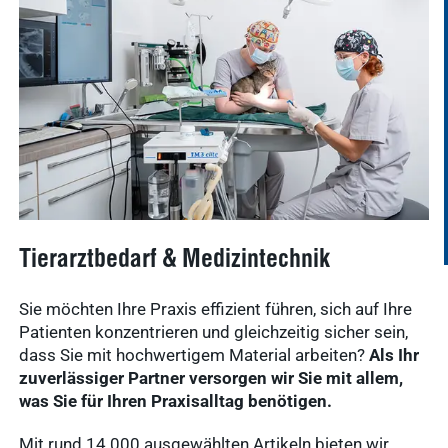
Suchanfragen
Service
Ergebnisse
anzeigen
Schnellzugriff
Tierarztbedarf
Tierarztbedarf & Medizintechnik
Ergebnisse
Service &
anzeigen
Kontakt
Sie möchten Ihre Praxis effizient führen, sich auf Ihre
Patienten konzentrieren und gleichzeitig sicher sein,
WDT-Marktplatz
dass Sie mit hochwertigem Material arbeiten?
Als Ihr
vitofyllin
zuverlässiger Partner versorgen wir Sie mit allem,
Tierarztbedarf
Ergebnisse
was Sie für Ihren Praxisalltag benötigen.
anzeigen
WDT-
Mit rund 14.000 ausgewählten Artikeln bieten wir