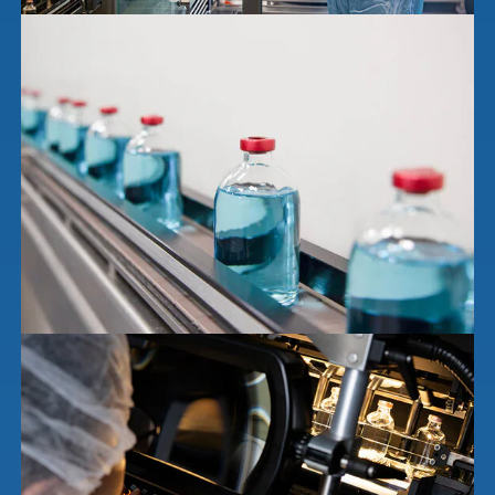
anzeigen
basics4vets
Mitgliedschaft
Ergebnisse
anzeigen
Nachhaltigkeit
Ergebnisse
anzeigen
WDT Info
Ergebnisse
anzeigen