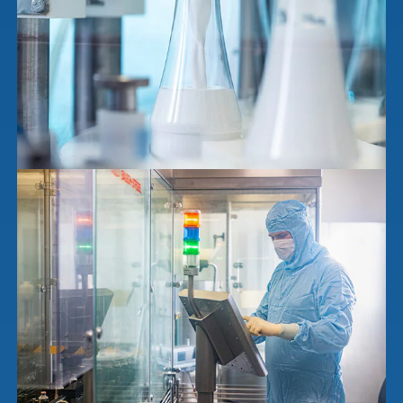
Pharma-
Praxissoftware
Produktion
Ergebnisse
anzeigen
News & Socials
Arzneimittel
Ergebnisse
anzeigen
WDT-Gruppe
Marktplatz
novaderma
Ergebnisse
vetlog.one
anzeigen
Tierarzt24.de
vetsoft.one
gründen
vetat.work
Ergebnisse