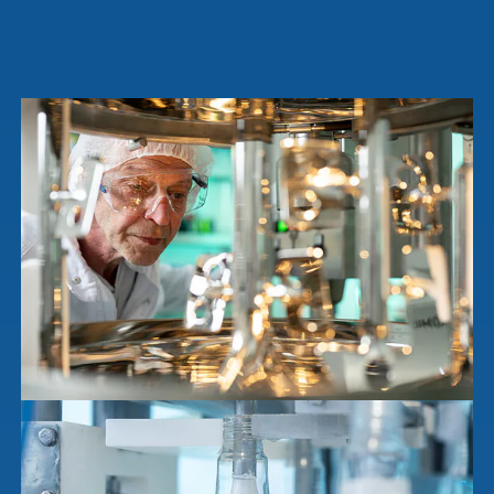
Suchanfragen
Service
Ergebnisse
anzeigen
Schnellzugriff
Tierarztbedarf
Ergebnisse
Service &
anzeigen
Kontakt
WDT-Marktplatz
vitofyllin
Tierarztbedarf
Ergebnisse
anzeigen
WDT-
Mitgliedschaft