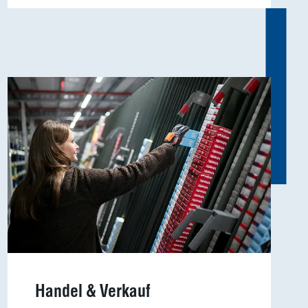
Häufige
Suchanfragen
Service
Ergebnisse
anzeigen
Schnellzugriff
Tierarztbedarf
Ergebnisse
Service &
anzeigen
Handel & Verkauf
Kontakt