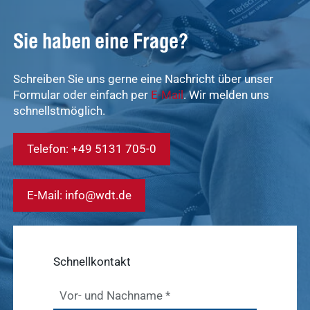
vetlog.one
anzeigen
Tierarzt24.de
Sie haben eine Frage?
vetsoft.one
gründen
Schreiben Sie uns gerne eine Nachricht über unser
vetat.work
Ergebnisse
Formular oder einfach per
E-Mail
. Wir melden uns
anzeigen
basics4vets
schnellstmöglich.
Telefon: +49 5131 705-0
Mitgliedschaft
Ergebnisse
anzeigen
E-Mail: info@wdt.de
Nachhaltigkeit
Ergebnisse
Schnellkontakt
anzeigen
Vor- und Nachname
*