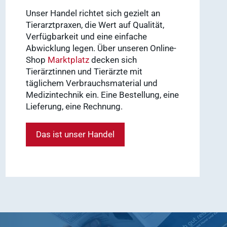
WDT-Marktplatz
Unser Handel richtet sich gezielt an
vitofyllin
Tierarztpraxen, die Wert auf Qualität,
Tierarztbedarf
Ergebnisse
Verfügbarkeit und eine einfache
anzeigen
WDT-
Abwicklung legen. Über unseren Online-
Shop
Marktplatz
decken sich
Mitgliedschaft
Tierärztinnen und Tierärzte mit
Pharma-
täglichem Verbrauchsmaterial und
Praxissoftware
Produktion
Medizintechnik ein. Eine Bestellung, eine
Ergebnisse
Lieferung, eine Rechnung.
anzeigen
News & Socials
Das ist unser Handel
Arzneimittel
Ergebnisse
anzeigen
WDT-Gruppe
Marktplatz
novaderma
Ergebnisse