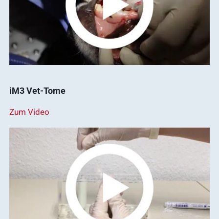
vetsoft.one
gründen
vetat.work
Ergebnisse
anzeigen
basics4vets
Mitgliedschaft
iM3 Vet-Tome
Ergebnisse
anzeigen
Zum Video
Nachhaltigkeit
Ergebnisse
anzeigen
WDT Info