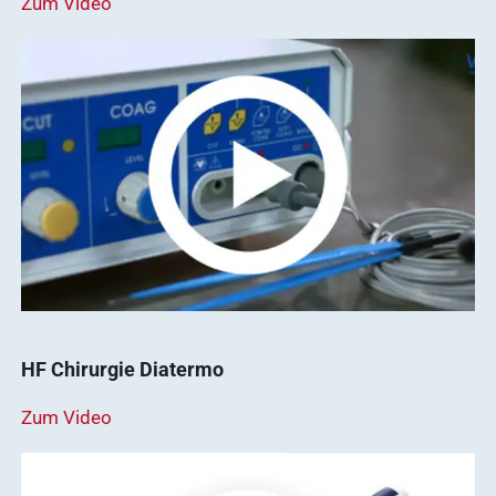
Zum Video
Häufige
Suchanfragen
Service
Ergebnisse
anzeigen
Schnellzugriff
Tierarztbedarf
HF Chirurgie Diatermo
Ergebnisse
Service &
anzeigen
Zum Video
Kontakt
WDT-Marktplatz
vitofyllin