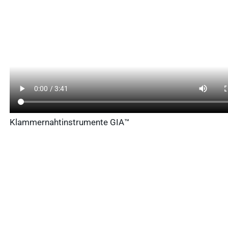
WDT Info
Ergebnisse
anzeigen
Klammernahtinstrumente GIA™