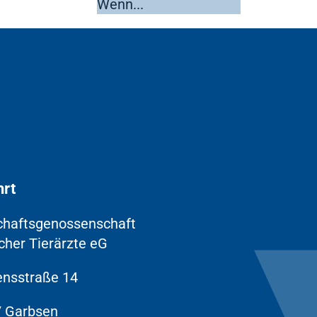
hrt
chaftsgenossenschaft
cher Tierärzte eG
nsstraße 14
 Garbsen