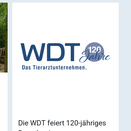
n
Ergebnisse anzeigen
Die WDT feiert 120-jähriges