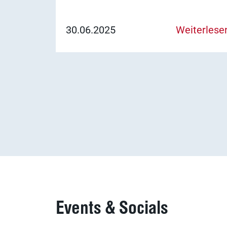
Tierarztbedarf
30.06.2025
Weiterlese
vitofyllin
Praxissoftware
Arzneimittel
novaderma
Events & Socials