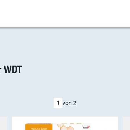
er WDT
1
von 2