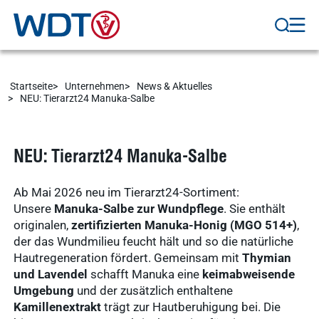
Mitgliedschaft
Ergebnisse
anzeigen
Startseite
Unternehmen
News & Aktuelles
Nachhaltigkeit
NEU: Tierarzt24 Manuka-Salbe
Ergebnisse
anzeigen
NEU: Tierarzt24 Manuka-Salbe
WDT Info
Ab Mai 2026 neu im Tierarzt24-Sortiment:
Ergebnisse
Unsere
Manuka-Salbe zur Wundpflege
. Sie enthält
anzeigen
originalen,
zertifizierten Manuka-Honig (MGO 514+)
,
der das Wundmilieu feucht hält und so die natürliche
Hautregeneration fördert. Gemeinsam mit
Thymian
und Lavendel
schafft Manuka eine
keimabweisende
Umgebung
und der zusätzlich enthaltene
Kamillenextrakt
trägt zur Hautberuhigung bei. Die