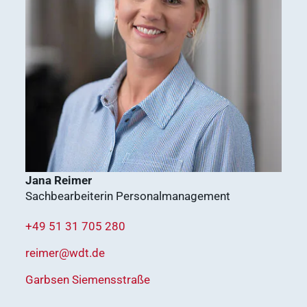
vetsoft.one
gründen
vetat.work
Ergebnisse
anzeigen
basics4vets
Mitgliedschaft
Ergebnisse
anzeigen
Jana Reimer
Sachbearbeiterin Personalmanagement
Nachhaltigkeit
Ergebnisse
+49 51 31 705 280
anzeigen
reimer@wdt.de
Garbsen Siemensstraße
WDT Info