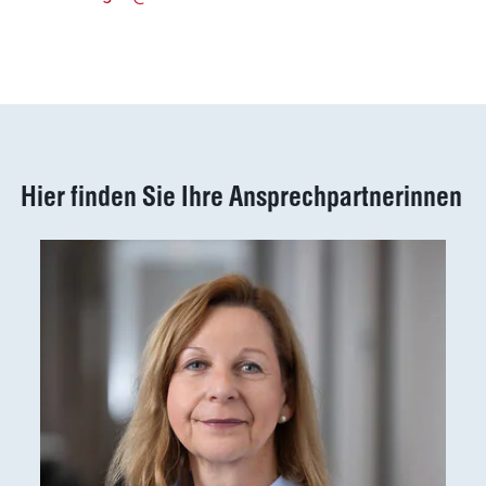
Häufige
Suchanfragen
Hier finden Sie Ihre Ansprechpartnerinnen
Service
Ergebnisse
anzeigen
Schnellzugriff
Tierarztbedarf
Ergebnisse
Service &
anzeigen
Kontakt
WDT-Marktplatz
vitofyllin