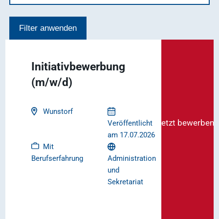
Mit Berufserfahrung
Handwerk, Dienstleistung und Fertigung
Mit Leitungsfunktion
Filter anwenden
Naturwissenschaften und Forschung
Administration und Sekretariat
Initiativbewerbung
(m/w/d)
Einkauf, Materialwirtschaft und Logistik
Vertrieb und Verkauf
Wunstorf
Jetzt bewerben
Veröffentlicht
Finanzen
am 17.07.2026
Mit
IT
Administration
Berufserfahrung
und
Design, Gestaltung und Architektur
Sekretariat