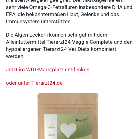
meisten Allergiker geeignet. Die Mikroalgen liefern
sehr viele Omega-3-Fettsäuren insbesondere DHA und
EPA, die bekanntermaßen Haut, Gelenke und das
Nachhaltigkeit
Immunsystem unterstützen.
Ergebnisse
Die Algen-Leckerli können sehr gut mit dem
anzeigen
Alleinfuttermittel Tierarzt24 Veggie Complete und den
hypoallergenen Tierarzt24 Vet Diets kombiniert
werden.
WDT Info
Ergebnisse
Jetzt im WDT-Marktplatz entdecken
anzeigen
oder unter Tierarzt24.de