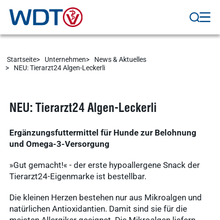
Arzneimittel
Ergebnisse
anzeigen
WDT-Gruppe
Startseite
Unternehmen
News & Aktuelles
Marktplatz
novaderma
NEU: Tierarzt24 Algen-Leckerli
Ergebnisse
vetlog.one
anzeigen
Tierarzt24.de
NEU: Tierarzt24 Algen-Leckerli
vetsoft.one
gründen
Ergänzungsfuttermittel für Hunde zur Belohnung
vetat.work
Ergebnisse
und Omega-3-Versorgung
anzeigen
basics4vets
»Gut gemacht!« - der erste hypoallergene Snack der
Tierarzt24-Eigenmarke ist bestellbar.
Mitgliedschaft
Die kleinen Herzen bestehen nur aus Mikroalgen und
Ergebnisse
natürlichen Antioxidantien. Damit sind sie für die
anzeigen