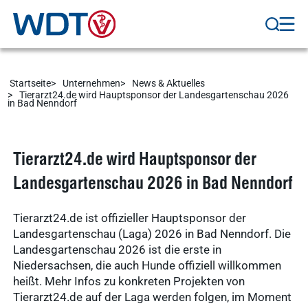
Ergebnisse
anzeigen
WDT-Gruppe
Marktplatz
novaderma
Startseite
Unternehmen
News & Aktuelles
Tierarzt24.de wird Hauptsponsor der Landesgartenschau 2026
Ergebnisse
in Bad Nenndorf
vetlog.one
anzeigen
Tierarzt24.de
vetsoft.one
Tierarzt24.de wird Hauptsponsor der
gründen
Landesgartenschau 2026 in Bad Nenndorf
vetat.work
Ergebnisse
anzeigen
basics4vets
Tierarzt24.de ist offizieller Hauptsponsor der
Landesgartenschau (Laga) 2026 in Bad Nenndorf. Die
Landesgartenschau 2026 ist die erste in
Mitgliedschaft
Niedersachsen, die auch Hunde offiziell willkommen
Ergebnisse
heißt. Mehr Infos zu konkreten Projekten von
anzeigen
Tierarzt24.de auf der Laga werden folgen, im Moment