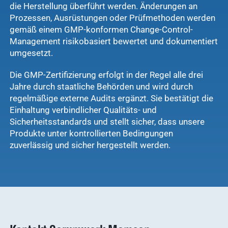
die Herstellung überführt werden. Änderungen an
Prozessen, Ausrüstungen oder Prüfmethoden werden
Arzneimittel
gemäß einem GMP-konformen Change-Control-
Ergebnisse
Management risikobasiert bewertet und dokumentiert
anzeigen
umgesetzt.
WDT-Gruppe
Die GMP-Zertifizierung erfolgt in der Regel alle drei
Jahre durch staatliche Behörden und wird durch
Marktplatz
novaderma
regelmäßige externe Audits ergänzt. Sie bestätigt die
Ergebnisse
vetlog.one
Einhaltung verbindlicher Qualitäts- und
anzeigen
Sicherheitsstandards und stellt sicher, dass unsere
Tierarzt24.de
Produkte unter kontrollierten Bedingungen
zuverlässig und sicher hergestellt werden.
vetsoft.one
gründen
vetat.work
Ergebnisse
anzeigen
basics4vets
Mitgliedschaft