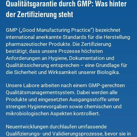
Qualitätsgarantie durch GMP: Was hinter
Ergebnisse
anzeigen
der Zertifizierung steht
GMP („Good Manufacturing Practice“) bezeichnet
Schnellzugriff
Tierarztbedarf
international anerkannte Standards für die Herstellung
pharmazeutischer Produkte. Die Zertifizierung
Ergebnisse
Service &
bestätigt, dass unsere Prozesse höchsten
anzeigen
Kontakt
Anforderungen an Hygiene, Dokumentation und
Qualitätssicherung entsprechen – eine Grundlage für
WDT-Marktplatz
die Sicherheit und Wirksamkeit unserer Biologika.
vitofyllin
Tierarztbedarf
Ergebnisse
Unsere Labore arbeiten nach einem GMP-gerechten
anzeigen
WDT-
Qualitätsmanagementsystem. Dabei werden alle
Produkte und eingesetzten Ausgangsstoffe unter
Mitgliedschaft
strengen Hygienevorgaben sowie chemischen und
Pharma-
Praxissoftware
mikrobiologischen Aspekten kontrolliert.
Produktion
Ergebnisse
Neuentwicklungen durchlaufen umfassende
anzeigen
News & Socials
Qualifizierungs- und Validierungsprozesse, bevor sie in