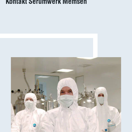
Kontakt Serumwerk Memsen
Ergebnisse
anzeigen
Nachhaltigkeit
Ergebnisse
anzeigen
WDT Info
Ergebnisse
anzeigen