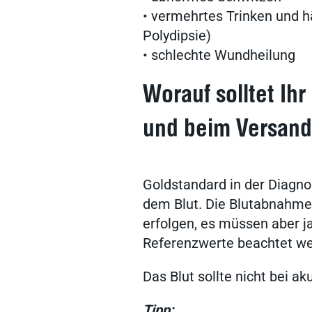
• vermehrtes Trinken und h
Tierarztbedarf
Polydipsie)
• schlechte Wundheilung
vitofyllin
Worauf solltet Ih
und beim Versand
Praxissoftware
Goldstandard in der Diagno
Arzneimittel
dem Blut. Die Blutabnahme
erfolgen, es müssen aber ja
Referenzwerte beachtet we
novaderma
Das Blut sollte nicht bei
Tipp: