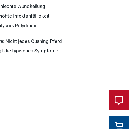
chlechte Wundheilung
Service & Kontakt
rhöhte Infektanfälligkeit
olyurie/Polydipsie
WDT-Marktplatz
Tierarztbedarf
e: Nicht jedes Cushing Pferd
gt die typischen Symptome.
WDT-Mitgliedschaft
Pharma-Produktion
News & Socials
WDT-Gruppe