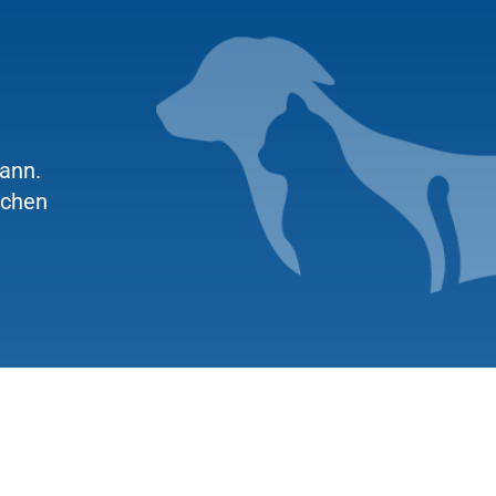
ann.
lchen