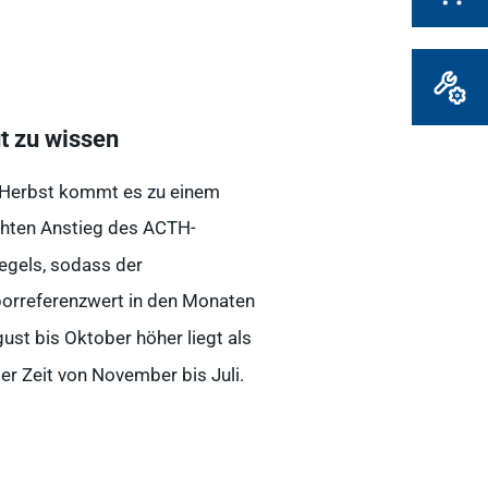
Marktplatz
vetlog.one
t zu wissen
Tierarzt24.de
Herbst kommt es zu einem
vetsoft.one
chten Anstieg des ACTH-
vetat.work
egels, sodass der
orreferenzwert in den Monaten
basics4vets
ust bis Oktober höher liegt als
der Zeit von November bis Juli.