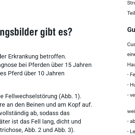
Str
Tei
Gu
gsbilder gibt es?
Cus
ein
der Erkrankung betroffen.
agnose bei Pferden über 15 Jahren
Ha
edes Pferd über 10 Jahren
- F
- H
- v
ie Fellwechselstörung (Abb. 1).
re an den Beinen und am Kopf auf.
wei
 vollständig ab, sodass das
äter ist das Fell lang, dicht und
- a
trichose, Abb. 2 und Abb. 3).
- L