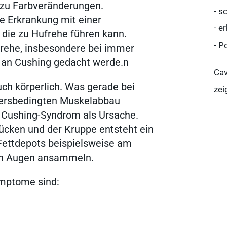
zu Farbveränderungen.
- s
die Erkrankung mit einer
- e
, die zu Hufrehe führen kann.
- P
frehe, insbesondere bei immer
 an Cushing gedacht werde.n
Cav
uch körperlich. Was gerade bei
zei
ltersbedingten Muskelabbau
n Cushing-Syndrom als Ursache.
ücken und der Kruppe entsteht ein
n
Fettdepots beispielsweise am
n Augen ansammeln.
ymptome sind:
Ergebnisse anzeigen