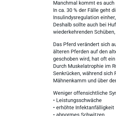
Manchmal kommt es auch 
In ca. 30 % der Fälle geht 
Insulindysregulation einher
Deshalb sollte auch bei Hu
wiederkehrenden Schüben,
Das Pferd verändert sich a
älteren Pferden auf den a
geschoben wird, hat oft ei
Durch Muskelatrophie im R
Häufige Suchanfrage
Senkrücken, während sich 
Mähnenkamm und über de
Weniger offensichtliche S
• Leistungsschwäche
Service
• erhöhte Infektanfälligkeit
• abnormes Schwitzen