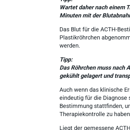
gründen
Wartet daher nach einem Tra
Minuten mit der Blutabnah
Mitgliedschaft
Das Blut für die ACTH-Bes
Plastikröhrchen abgenomme
werden.
Nachhaltigkeit
Tipp:
Das Röhrchen muss nach A
WDT Info
gekühlt gelagert und transp
Auch wenn das klinische Er
eindeutig für die Diagnose 
Bestimmung stattfinden, u
Therapiekontrolle zu haben
Liegt der gemessene ACTH-