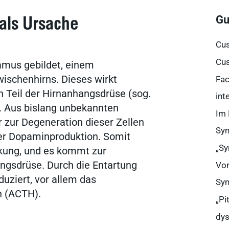
Gu
als Ursache
Cus
Cus
mus gebildet, einem
wischenhirns. Dieses wirkt
Fac
 Teil der Hirnanhangsdrüse (sog.
int
). Aus bislang unbekannten
Im 
 zur Degeneration dieser Zellen
Syn
er Dopaminproduktion. Somit
„Sy
kung, und es kommt zur
ngsdrüse. Durch die Entartung
Vor
ziert, vor allem das
Sym
n (ACTH).
„Pi
dys