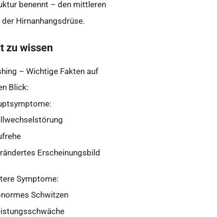
uktur benennt – den mittleren
l der Hirnanhangsdrüse.
t zu wissen
hing – Wichtige Fakten auf
en Blick:
uptsymptome:
ellwechselstörung
ufrehe
erändertes Erscheinungsbild
tere Symptome:
bnormes Schwitzen
Schnellzugriff
eistungsschwäche