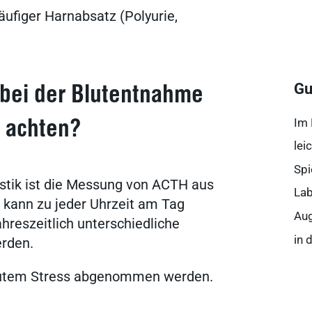
äufiger Harnabsatz (Polyurie,
Ergebnisse anzeigen
Ergebnisse anzeigen
Gu
r bei der Blutentnahme
Im 
 achten?
Ergebnisse anzeigen
lei
Spi
stik ist die Messung von ACTH aus
Lab
Ergebnisse anzeigen
 kann zu jeder Uhrzeit am Tag
Aug
hreszeitlich unterschiedliche
in 
rden.
Ergebnisse anzeigen
 akutem Stress abgenommen werden.