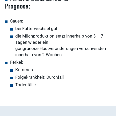
Ergebnisse
Prognose:
anzeigen
Sauen:
bei Futterwechsel gut
Nachhaltigkeit
die Milchproduktion setzt innerhalb von 3 – 7
Ergebnisse
Tagen wieder ein
anzeigen
gangränose Hautveränderungen verschwinden
innerhalb von 2 Wochen
Ferkel:
WDT Info
Kümmerer
Ergebnisse
anzeigen
Folgekrankheit: Durchfall
Todesfälle