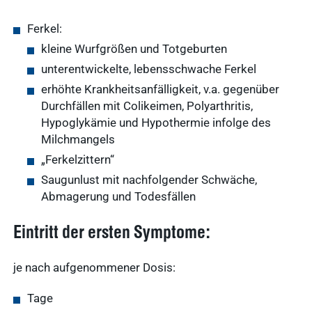
Service
Ergebnisse
Ferkel:
anzeigen
kleine Wurfgrößen und Totgeburten
unterentwickelte, lebensschwache Ferkel
Schnellzugriff
erhöhte Krankheitsanfälligkeit, v.a. gegenüber
Tierarztbedarf
Durchfällen mit Colikeimen, Polyarthritis,
Ergebnisse
Service &
Hypoglykämie und Hypothermie infolge des
anzeigen
Kontakt
Milchmangels
„Ferkelzittern“
WDT-Marktplatz
vitofyllin
Saugunlust mit nachfolgender Schwäche,
Tierarztbedarf
Abmagerung und Todesfällen
Ergebnisse
anzeigen
WDT-
Eintritt der ersten Symptome:
Mitgliedschaft
Pharma-
Praxissoftware
je nach aufgenommener Dosis:
Produktion
Ergebnisse
Tage
anzeigen
News & Socials