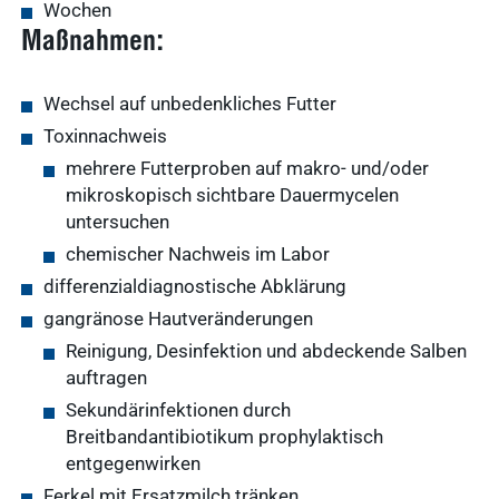
Wochen
Maßnahmen:
Arzneimittel
Ergebnisse
Wechsel auf unbedenkliches Futter
anzeigen
Toxinnachweis
WDT-Gruppe
mehrere Futterproben auf makro- und/oder
mikroskopisch sichtbare Dauermycelen
Marktplatz
novaderma
untersuchen
Ergebnisse
vetlog.one
chemischer Nachweis im Labor
anzeigen
differenzialdiagnostische Abklärung
Tierarzt24.de
gangränose Hautveränderungen
vetsoft.one
gründen
Reinigung, Desinfektion und abdeckende Salben
vetat.work
auftragen
Ergebnisse
anzeigen
Sekundärinfektionen durch
basics4vets
Breitbandantibiotikum prophylaktisch
entgegenwirken
Mitgliedschaft
Ferkel mit Ersatzmilch tränken