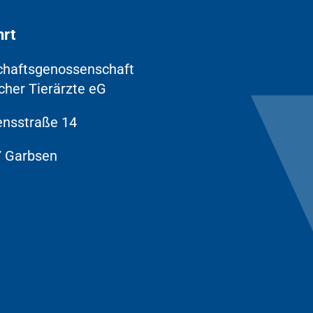
hrt
chaftsgenossenschaft
cher Tierärzte eG
nsstraße 14
 Garbsen