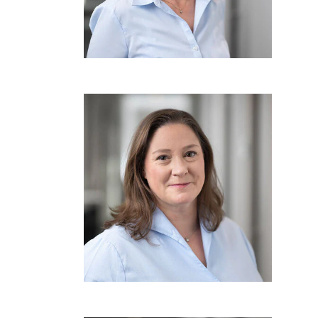
Arzneimittel
novaderma
gründen
Mitgliedschaft
Nachhaltigkeit