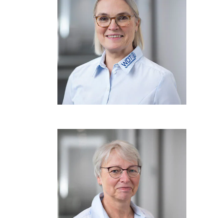
Häufige Suchanfrage
Service
Tierarztbedarf
vitofyllin
Praxissoftware