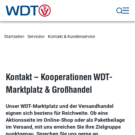
anzeigen
WDT-Gruppe
Marktplatz
novaderma
Ergebnisse
vetlog.one
Startseite
Services
Kontakt & Kundenservice
anzeigen
Tierarzt24.de
vetsoft.one
gründen
vetat.work
Ergebnisse
Kontakt – Kooperationen WDT-
anzeigen
basics4vets
Marktplatz & Großhandel
Mitgliedschaft
Unser WDT-Marktplatz und der Versandhandel
Ergebnisse
eignen sich bestens für Reichweite. Ob eine
anzeigen
Aktionsseite im Online-Shop oder als Paketbeilage
im Versand, mit uns erreichen Sie Ihre Zielgruppe
punktgenau. Sprechen Sie uns gerne an.