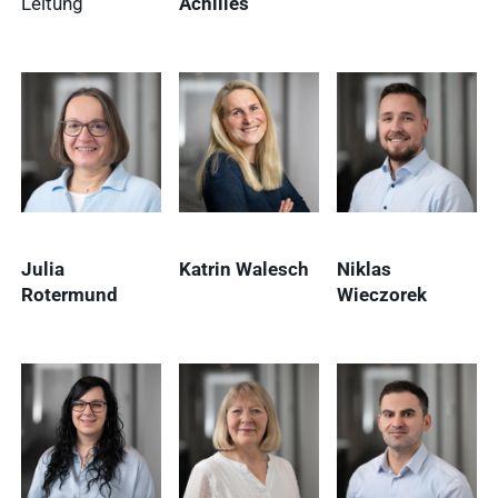
Leitung
Achilles
Ergebnisse
anzeigen
Nachhaltigkeit
Ergebnisse
anzeigen
WDT Info
Julia
Katrin Walesch
Niklas
Ergebnisse
Rotermund
Wieczorek
anzeigen