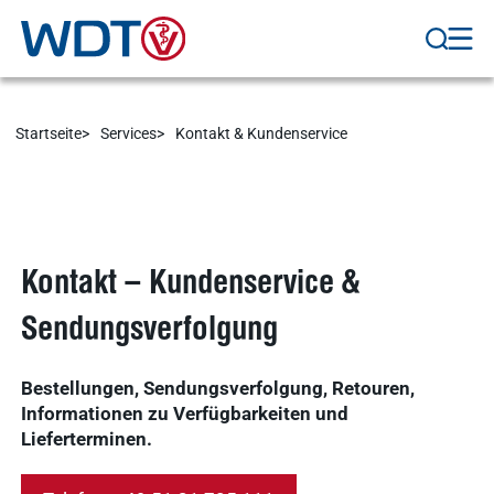
Ergebnisse
anzeigen
Schnellzugriff
Tierarztbedarf
Startseite
Services
Kontakt & Kundenservice
Ergebnisse
Service &
anzeigen
Kontakt
WDT-Marktplatz
vitofyllin
Kontakt – Kundenservice &
Tierarztbedarf
Ergebnisse
anzeigen
Sendungsverfolgung
WDT-
Mitgliedschaft
Bestellungen, Sendungsverfolgung, Retouren,
Pharma-
Praxissoftware
Informationen zu Verfügbarkeiten und
Produktion
Ergebnisse
Lieferterminen.
anzeigen
News & Socials