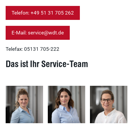
Telefon: +49 51 31 705 262
Nachhaltigkeit
Ergebnisse
E-Mail: service@wdt.de
anzeigen
Telefax: 05131 705-222
WDT Info
Das ist Ihr Service-Team
Ergebnisse
anzeigen