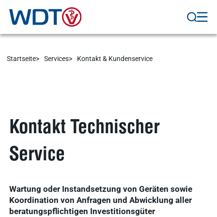
Arzneimittel
Ergebnisse
anzeigen
WDT-Gruppe
Startseite
Services
Kontakt & Kundenservice
Marktplatz
novaderma
Ergebnisse
vetlog.one
anzeigen
Tierarzt24.de
vetsoft.one
Kontakt Technischer
gründen
vetat.work
Ergebnisse
Service
anzeigen
basics4vets
Mitgliedschaft
Wartung oder Instandsetzung von Geräten sowie
Koordination von Anfragen und Abwicklung aller
Ergebnisse
beratungspflichtigen Investitionsgüter
anzeigen