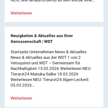
nicht, wie herausfordernd es sein würde, eine…
Mitgliedschaft
Weiterlesen
Ergebnisse
anzeigen
Neuigkeiten & Aktuelles aus Ihrer
Nachhaltigkeit
Genossenschaft | WDT
Ergebnisse
Startseite Unternehmen News & Aktuelles
anzeigen
News & Aktuelles aus der WDT 1 von 2
Vetoquinol und WDT – Gemeinsam für
Nachhaltigkeit 15.02.2026 Weiterlesen NEU:
WDT Info
Tierarzt24 Manuka-Salbe 18.03.2026
Ergebnisse
Weiterlesen NEU: Tierarzt24 Algen-Leckerli
anzeigen
05.03.2026…
Weiterlesen