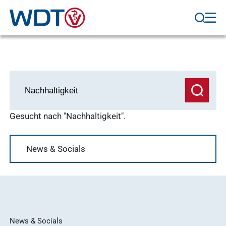
Gesucht nach "Nachhaltigkeit".
Übersicht
Allgemein
News & Socials
News & Socials
Häufige
Suchanfragen
News & Socials