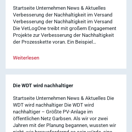
Produktion
Ergebnisse
Startseite Unternehmen News & Aktuelles
anzeigen
News & Socials
Verbesserung der Nachhaltigkeit im Versand
Verbesserung der Nachhaltigkeit im Versand
Die VetLogOne treibt mit großem Engagement
Arzneimittel
Projekte zur Verbesserung der Nachhaltigkeit
Ergebnisse
der Prozesskette voran. Ein Beispiel…
anzeigen
WDT-Gruppe
Weiterlesen
Marktplatz
novaderma
Ergebnisse
vetlog.one
Die WDT wird nachhaltiger
anzeigen
Tierarzt24.de
Startseite Unternehmen News & Aktuelles Die
vetsoft.one
WDT wird nachhaltiger Die WDT wird
gründen
nachhaltiger – Größte PV-Anlage im
vetat.work
Ergebnisse
öffentlichen Netz Garbsen. Als wir vor zwei
anzeigen
Jahren mit der Planung begannen, wussten wir
basics4vets