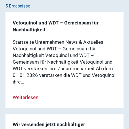
5 Ergebnisse
Service
Vetoquinol und WDT – Gemeinsam für
Ergebnisse
Nachhaltigkeit
anzeigen
Startseite Unternehmen News & Aktuelles
Schnellzugriff
Vetoquinol und WDT – Gemeinsam für
Tierarztbedarf
Nachhaltigkeit Vetoquinol und WDT –
Ergebnisse
Gemeinsam für Nachhaltigkeit Vetoquinol und
Service &
anzeigen
WDT verstärken ihre Zusammenarbeit Ab dem
Kontakt
01.01.2026 verstärken die WDT und Vetoquinol
ihre…
WDT-Marktplatz
vitofyllin
Tierarztbedarf
Ergebnisse
Weiterlesen
anzeigen
WDT-
Mitgliedschaft
Pharma-
Wir versenden jetzt nachhaltiger
Praxissoftware