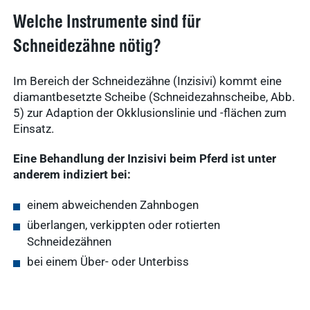
Ergebnisse
Welche Instrumente sind für
anzeigen
WDT-Gruppe
Schneidezähne nötig?
Marktplatz
novaderma
Im Bereich der Schneidezähne (Inzisivi) kommt eine
diamantbesetzte Scheibe (Schneidezahnscheibe, Abb.
Ergebnisse
vetlog.one
5) zur Adaption der Okklusionslinie und -flächen zum
anzeigen
Einsatz.
Tierarzt24.de
vetsoft.one
Eine Behandlung der Inzisivi beim Pferd ist unter
gründen
anderem indiziert bei:
vetat.work
Ergebnisse
anzeigen
einem abweichenden Zahnbogen
basics4vets
überlangen, verkippten oder rotierten
Schneidezähnen
Mitgliedschaft
bei einem Über- oder Unterbiss
Ergebnisse
anzeigen