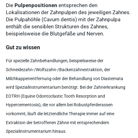
Die
Pulpenpositionen
entsprechen den
Schnellzugriff
Lokalisationen der Zahnpulpen des jeweiligen Zahnes.
Tierarztbedarf
Die Pulpahöhle (Cavum dentis) mit der Zahnpulpa
enthält die sensiblen Strukturen des Zahnes,
Ergebnisse
Service &
beispielsweise die Blutgefäße und Nerven.
anzeigen
Kontakt
Gut zu wissen
WDT-Marktplatz
vitofyllin
Für spezielle Zahnbehandlungen, beispielsweise der
Tierarztbedarf
Ergebnisse
Schneidezahn-/Wolfszahn-/Backenzahnextraktion, der
anzeigen
WDT-
Milchkappenentfernung oder der Behandlung von Diastemata
Mitgliedschaft
wird Spezialinstrumentarium benötigt. Bei der Zahnerkrankung
Pharma-
Praxissoftware
EOTRH (Equine Odontoclastic Tooth Resorption and
Produktion
Ergebnisse
Hypercementosis), die vor allem bei Robustpferderassen
anzeigen
News & Socials
vorkommt, läuft die letztendliche Therapie immer auf eine
Extraktion der betroffenen Zähne mit entsprechendem
Spezialinstrumentarium hinaus.
Arzneimittel