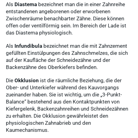
Als
Diastema
bezeichnet man die in einer Zahnreihe
entstandenen angeborenen oder erworbenen
Zwischenräume benachbarter Zähne. Diese können
offen oder ventilförmig sein. Im Bereich der Lade ist
das Diastema physiologisch.
Als
Infundibula
bezeichnet man die mit Zahnzement
gefüllten Einstülpungen des Zahnschmelzes, die sich
auf der Kaufläche der Schneidezähne und der
Backenzähne des Oberkiefers befinden.
Die
Okklusion
ist die räumliche Beziehung, die der
Häufige
Ober- und Unterkiefer während des Kauvorgangs
Suchanfragen
zueinander haben. Sie ist wichtig, um die „3-Punkt-
Balance“ bestehend aus den Kontaktpunkten von
Kiefergelenk, Backenzahnreihen und Schneidezähnen
zu erhalten. Die Okklusion gewährleistet den
Service
physiologischen Zahnabrieb und den
Ergebnisse
Kaumechanismus.
anzeigen