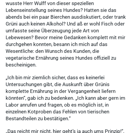
wusste Herr Wulff von dieser speziellen
Häufige
Lebenseinstellung seines Hundes? Hatten sie das
abends bei ein paar Bierchen ausdiskutiert, oder trank
Suchanfragen
Grüni auch keinen Alkohol? Und aß er wohl Fisch oder
umfasste seine Überzeugung jede Art von
Lebewesen? Bevor meine Gedanken komplett mit mir
Service
durchgehen konnten, besann ich mich auf das
Ergebnisse
Wesentliche: den Wunsch des Kunden, die
vegetarische Ernährung seines Hundes offiziell zu
anzeigen
bescheinigen.
Schnellzugriff
„Ich bin mir ziemlich sicher, dass es keinerlei
Tierarztbedarf
Untersuchungen gibt, die Auskunft über Grünis
Ergebnisse
komplette Ernährung in der Vergangenheit liefern
Service &
anzeigen
könnten“, gab ich zu bedenken. „Ich kann aber gern im
Kontakt
Labor anrufen und fragen, ob es möglich ist, in
WDT-Marktplatz
einzelnen Kotproben das Fehlen von tierischen
vitofyllin
Bestandteilen zu bestätigen.“
Tierarztbedarf
Ergebnisse
„Das reicht mir nicht, hier geht’s ja auch ums Prinzip!“,