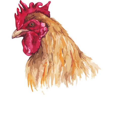
gründen
vetat.work
Ergebnisse
anzeigen
basics4vets
Mitgliedschaft
Ergebnisse
anzeigen
Nachhaltigkeit
Ergebnisse
anzeigen
WDT Info
Ergebnisse
anzeigen