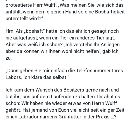
anzeigen
WDT-
protestierte Herr Wulff. „Was meinen Sie, wie sich das
Mitgliedschaft
anfühlt, wenn dem eigenen Hund so eine Boshaftigkeit
unterstellt wird?“
Pharma-
Praxissoftware
Produktion
Ergebnisse
Hm. Als „boshaft“ hatte ich das ehrlich gesagt noch
anzeigen
nie aufgefasst, wenn ein Tier ein anderes Tier jagt.
News & Socials
Aber was weiß ich schon? „Ich verstehe Ihr Anliegen,
aber da können wir Ihnen wohl nicht helfen“, gab ich
zu.
Arzneimittel
Ergebnisse
„Dann geben Sie mir einfach die Telefonnummer Ihres
anzeigen
Labors. Ich kläre das selbst!“
WDT-Gruppe
Ich kam dem Wunsch des Besitzers gerne nach und
Marktplatz
novaderma
bat ihn, uns auf dem Laufenden zu halten. Ihr ahnt es
schon: Wir haben nie wieder etwas von Herrn Wulff
Ergebnisse
vetlog.one
gehört. Hat jemand von Euch vielleicht seit einiger Zeit
anzeigen
einen Labrador namens Grünfutter in der Praxis …?
Tierarzt24.de
vetsoft.one