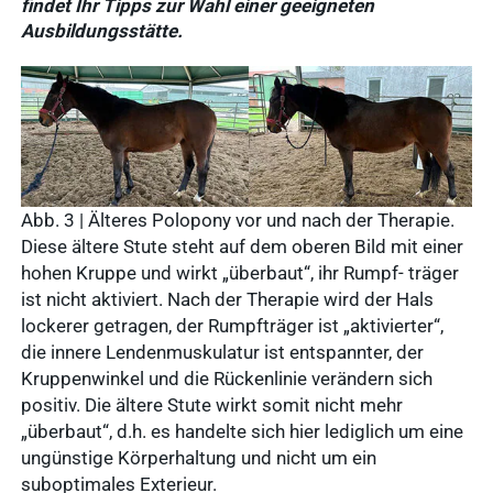
findet Ihr Tipps zur Wahl einer geeigneten
Ausbildungsstätte.
Häufige
Suchanfragen
Abb. 3 | Älteres Polopony vor und nach der Therapie.
Diese ältere Stute steht auf dem oberen Bild mit einer
Service
hohen Kruppe und wirkt „überbaut“, ihr Rumpf- träger
Ergebnisse
ist nicht aktiviert. Nach der Therapie wird der Hals
anzeigen
lockerer getragen, der Rumpfträger ist „aktivierter“,
die innere Lendenmuskulatur ist entspannter, der
Schnellzugriff
Kruppenwinkel und die Rückenlinie verändern sich
Tierarztbedarf
positiv. Die ältere Stute wirkt somit nicht mehr
Ergebnisse
Service &
„überbaut“, d.h. es handelte sich hier lediglich um eine
anzeigen
ungünstige Körperhaltung und nicht um ein
Kontakt
suboptimales Exterieur.