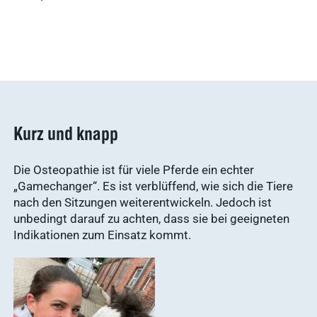
WDT-Marktplatz
vitofyllin
Tierarztbedarf
Ergebnisse
anzeigen
WDT-
Mitgliedschaft
Pharma-
Praxissoftware
Produktion
Ergebnisse
Kurz und knapp
anzeigen
News & Socials
Die Osteopathie ist für viele Pferde ein echter
„Gamechanger“. Es ist verblüffend, wie sich die Tiere
Arzneimittel
nach den Sitzungen weiterentwickeln. Jedoch ist
unbedingt darauf zu achten, dass sie bei geeigneten
Ergebnisse
Indikationen zum Einsatz kommt.
anzeigen
WDT-Gruppe
Marktplatz
novaderma
Ergebnisse
vetlog.one