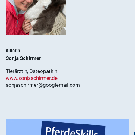
anzeigen
Tierarzt24.de
vetsoft.one
gründen
vetat.work
Ergebnisse
anzeigen
basics4vets
Autorin
Sonja Schirmer
Mitgliedschaft
Tierärztin, Osteopathin
Ergebnisse
www.sonjaschirmer.de
anzeigen
sonjaschirmer@googlemail.com
Nachhaltigkeit
Ergebnisse
anzeigen