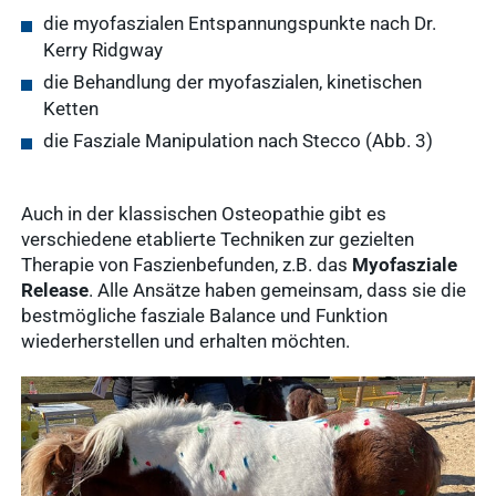
WDT-Marktplatz
die myofaszialen Entspannungspunkte nach Dr.
vitofyllin
Kerry Ridgway
Tierarztbedarf
Ergebnisse
die Behandlung der myofaszialen, kinetischen
anzeigen
WDT-
Ketten
Mitgliedschaft
die Fasziale Manipulation nach Stecco (Abb. 3)
Pharma-
Praxissoftware
Produktion
Ergebnisse
Auch in der klassischen Osteopathie gibt es
verschiedene etablierte Techniken zur gezielten
anzeigen
News & Socials
Therapie von Faszienbefunden, z.B. das
Myofasziale
Release
. Alle Ansätze haben gemeinsam, dass sie die
bestmögliche fasziale Balance und Funktion
Arzneimittel
wiederherstellen und erhalten möchten.
Ergebnisse
anzeigen
WDT-Gruppe
Marktplatz
novaderma
Ergebnisse