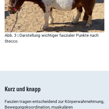
vetlog.one
anzeigen
Tierarzt24.de
vetsoft.one
gründen
vetat.work
Ergebnisse
Abb. 3 | Darstellung wichtiger faszialer Punkte nach
anzeigen
basics4vets
Stecco.
Mitgliedschaft
Ergebnisse
anzeigen
Nachhaltigkeit
Kurz und knapp
Ergebnisse
anzeigen
Faszien tragen entscheidend zur Körperwahrnehmung,
Bewegungskoordination, muskulären