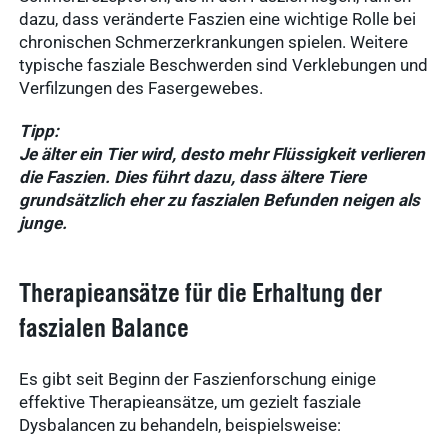
dazu, dass veränderte Faszien eine wichtige Rolle bei
chronischen Schmerzerkrankungen spielen. Weitere
typische fasziale Beschwerden sind Verklebungen und
Verfilzungen des Fasergewebes.
Häufige
Tipp:
Je älter ein Tier wird, desto mehr Flüssigkeit verlieren
Suchanfragen
die Faszien. Dies führt dazu, dass ältere Tiere
grundsätzlich eher zu faszialen Befunden neigen als
junge.
Service
Ergebnisse
anzeigen
Therapieansätze für die Erhaltung der
faszialen Balance
Schnellzugriff
Tierarztbedarf
Es gibt seit Beginn der Faszienforschung einige
Ergebnisse
Service &
effektive Therapieansätze, um gezielt fasziale
anzeigen
Dysbalancen zu behandeln, beispielsweise:
Kontakt