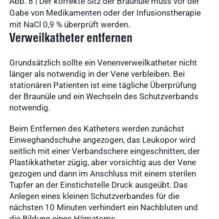
Tierarzt24.de
Abb. 8 | Der korrekte Sitz der Braunüle muss vor der
Gabe von Medikamenten oder der Infusionstherapie
vetsoft.one
mit NaCl 0,9 % überprüft werden.
gründen
vetat.work
Verweilkatheter entfernen
Ergebnisse
anzeigen
basics4vets
Grundsätzlich sollte ein Venenverweilkatheter nicht
länger als notwendig in der Vene verbleiben. Bei
stationären Patienten ist eine tägliche Überprüfung
Mitgliedschaft
der Braunüle und ein Wechseln des Schutzverbands
Ergebnisse
notwendig.
anzeigen
Beim Entfernen des Katheters werden zunächst
Einweghandschuhe angezogen, das Leukopor wird
Nachhaltigkeit
seitlich mit einer Verbandschere eingeschnitten, der
Plastikkatheter zügig, aber vorsichtig aus der Vene
Ergebnisse
gezogen und dann im Anschluss mit einem sterilen
anzeigen
Tupfer an der Einstichstelle Druck ausgeübt. Das
Anlegen eines kleinen Schutzverbandes für die
nächsten 10 Minuten verhindert ein Nachbluten und
WDT Info
die Bildung eines Hämatoms.