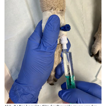
vitofyllin
Tierarztbedarf
Ergebnisse
anzeigen
WDT-
Mitgliedschaft
Pharma-
Praxissoftware
Produktion
Ergebnisse
anzeigen
News & Socials
Arzneimittel
Ergebnisse
anzeigen
WDT-Gruppe
Marktplatz
novaderma
Ergebnisse
vetlog.one
anzeigen