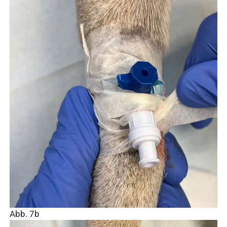
Häufige
Suchanfragen
Service
Ergebnisse
anzeigen
Schnellzugriff
Tierarztbedarf
Ergebnisse
Service &
anzeigen
Kontakt
Abb. 7b
WDT-Marktplatz