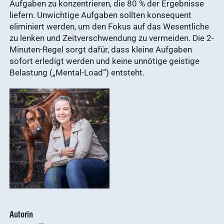
Produktion
Aufgaben zu konzentrieren, die 80 % der Ergebnisse
Ergebnisse
liefern. Unwichtige Aufgaben sollten konsequent
anzeigen
News & Socials
eliminiert werden, um den Fokus auf das Wesentliche
zu lenken und Zeitverschwendung zu vermeiden. Die 2-
Minuten-Regel sorgt dafür, dass kleine Aufgaben
Arzneimittel
sofort erledigt werden und keine unnötige geistige
Ergebnisse
Belastung („Mental-Load“) entsteht.
anzeigen
WDT-Gruppe
Marktplatz
novaderma
Ergebnisse
vetlog.one
anzeigen
Tierarzt24.de
vetsoft.one
gründen
vetat.work
Ergebnisse
anzeigen
basics4vets
Autorin