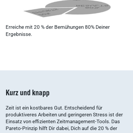
Service
Ergebnisse
Erreiche mit 20 % der Bemühungen 80% Deiner
anzeigen
Ergebnisse.
Schnellzugriff
Tierarztbedarf
Ergebnisse
Service &
anzeigen
Kontakt
WDT-Marktplatz
vitofyllin
Kurz und knapp
Tierarztbedarf
Ergebnisse
anzeigen
WDT-
Zeit ist ein kostbares Gut. Entscheidend für
produktiveres Arbeiten und geringeren Stress ist der
Mitgliedschaft
Einsatz von effizienten Zeitmanagement-Tools. Das
Pharma-
Praxissoftware
Pareto-Prinzip hilft Dir dabei, Dich auf die 20 % der