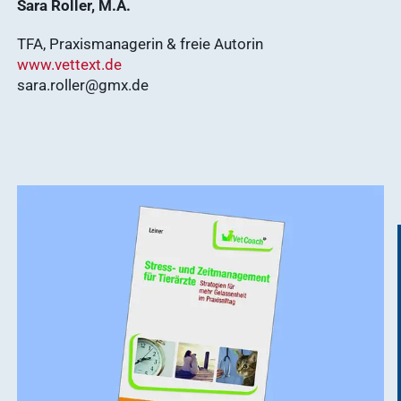
Sara Roller, M.A.
Mitgliedschaft
TFA, Praxismanagerin & freie Autorin
Ergebnisse
www.vettext.de
anzeigen
sara.roller@gmx.de
Nachhaltigkeit
Ergebnisse
anzeigen
WDT Info
Ergebnisse
anzeigen