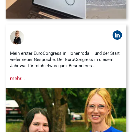
Mein erster EuroCongress in Hohenroda – und der Start
vieler neuer Gespräche. Der EuroCongress in diesem
Jahr war für mich etwas ganz Besonderes ...
Häufige
mehr...
Suchanfragen
Service
Ergebnisse
anzeigen