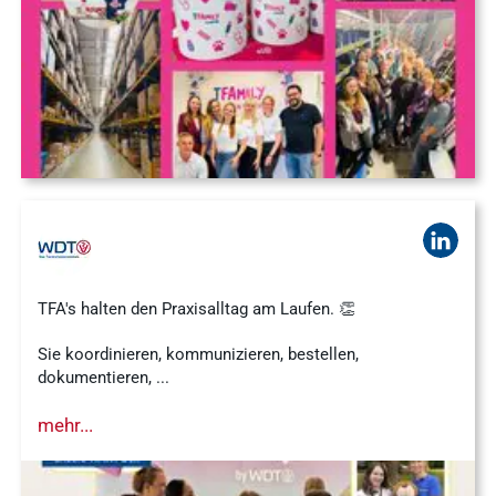
Ergebnisse
anzeigen
WDT-Gruppe
Marktplatz
novaderma
Ergebnisse
vetlog.one
anzeigen
Tierarzt24.de
vetsoft.one
gründen
vetat.work
Ergebnisse
TFA's halten den Praxisalltag am Laufen. 👏
anzeigen
basics4vets
Sie koordinieren, kommunizieren, bestellen,
dokumentieren, ...
Mitgliedschaft
mehr...
Ergebnisse
anzeigen