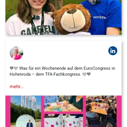
Schnellzugriff
Tierarztbedarf
Ergebnisse
Service &
anzeigen
Kontakt
WDT-Marktplatz
vitofyllin
Tierarztbedarf
Ergebnisse
anzeigen
WDT-
💙🩷 Was für ein Wochenende auf dem EuroCongress in
Hohenroda – dem TFA-Fachkongress. 🩷💙
Mitgliedschaft
Pharma-
mehr...
Praxissoftware
Produktion
Ergebnisse
anzeigen
News & Socials
Arzneimittel